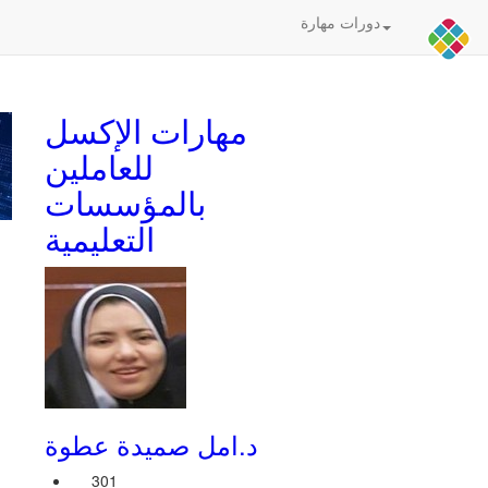
دورات مهارة
مهارات الإكسل
للعاملين
بالمؤسسات
التعليمية
د.امل صميدة عطوة
301