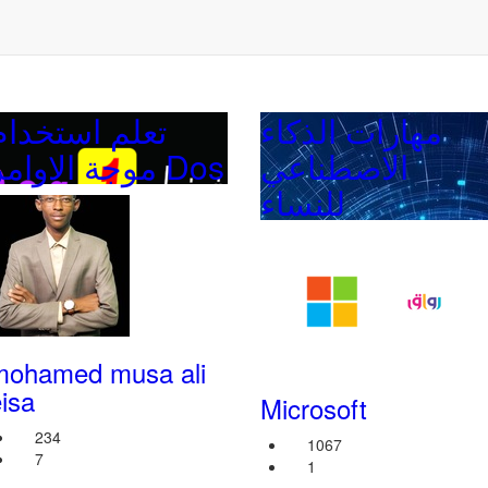
مهارات الذكاء
تعلم استخدام
الاصطناعي
موجة الاوامر Dos
للنساء
mohamed musa ali
isa
Microsoft
234
1067
7
1