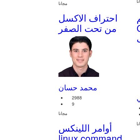
ا
مجانا
Pi
احتراف الاكسل
ر
من تحت الصفر
محمد حسان
ي
2988
9
مجانا
ا
أوامر اللينكس
linux command