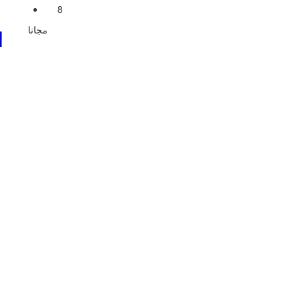
8
مجانا
ا