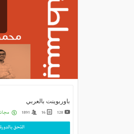
باوربوينت بالعربي
مجانا
1891
16
128