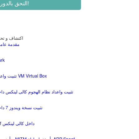
اكتشاف و تحل
0- مقدمة ع
1- تثب
2- تثبيت واعداد بيئة العمل الوهمية VM Virtual Box
3- تثبيت واعداد نظام الهجوم كالى لينكس دا
4- تثبيت نسخة ويندوز 7 داخل بيئة العمل الوهمية
5- تثبيت اداة ARP Spoof داخل كالى لينكس