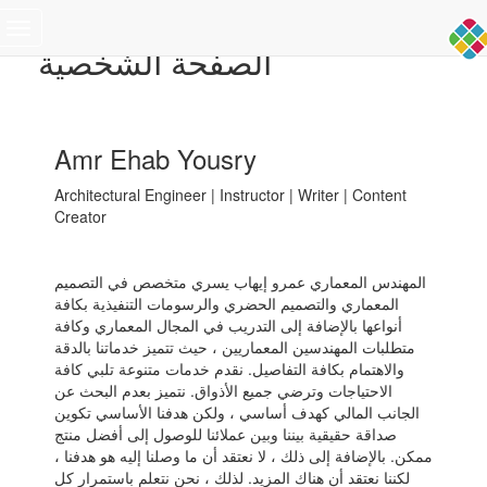
Toggle
الصفحة الشخصية
navigation
Amr Ehab Yousry
Architectural Engineer | Instructor | Writer | Content
Creator
المهندس المعماري عمرو إيهاب يسري متخصص في التصميم
المعماري والتصميم الحضري والرسومات التنفيذية بكافة
أنواعها بالإضافة إلى التدريب في المجال المعماري وكافة
متطلبات المهندسين المعماريين ، حيث تتميز خدماتنا بالدقة
والاهتمام بكافة التفاصيل. نقدم خدمات متنوعة تلبي كافة
الاحتياجات وترضي جميع الأذواق. نتميز بعدم البحث عن
الجانب المالي كهدف أساسي ، ولكن هدفنا الأساسي تكوين
صداقة حقيقية بيننا وبين عملائنا للوصول إلى أفضل منتج
ممكن. بالإضافة إلى ذلك ، لا نعتقد أن ما وصلنا إليه هو هدفنا ،
لكننا نعتقد أن هناك المزيد. لذلك ، نحن نتعلم باستمرار كل