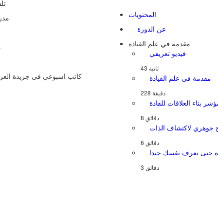
دو
قدمة في القيادة
247
محمد الجفيري - مؤلف 
5