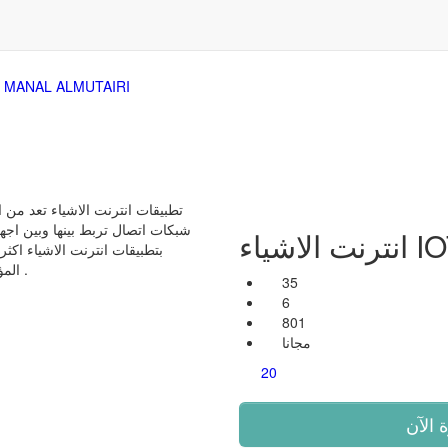
MANAL ALMUTAIRI
تطبيقات انترنت الاشياء تعد من 
شبكات اتصال تربط بينها وبين اجهز
 الاشياء IOT
بتطبيقات انترنت الاشياء اكث
المؤسسات للوصول لاقصى حد من الاستفاده منها .
35
6
801
مجانا
20