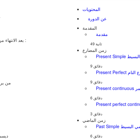
المحتويات
م
عن الدورة
المقدمة
مقدمة
بعد الانتهاء من اتمام الدورة ، سيكون المتدرب\ــة قادر على :
49 ثانية
زمن المضارع
رع البسيط
ضارع التام
من يرغ
تمر
زمن الماضي
الماضي البسيط
25 ديسمبر 025